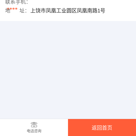
联系手机：
****
地 址：
上饶市凤凰工业圆区凤凰南路1号
返回首页
电话咨询