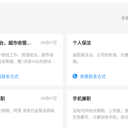
查
宾馆前台，超市收银员，淘宝客服
08月07日
个人保洁
个夜班工作，宾馆前台，超市收
诚揽保洁活，公司的标准，优
淘宝客服，晚7点到10点的钟点
格。
烦看到的老板加我微信聊，手机
信
看联系方式
查看联系方式
兼职
08月07日
手机兼职
业官网，阿里 淘宝代运营及网格
没有时间地点限制，上班族，
生党都可，只要你有手机，有
间，一单一结，一天二三十不