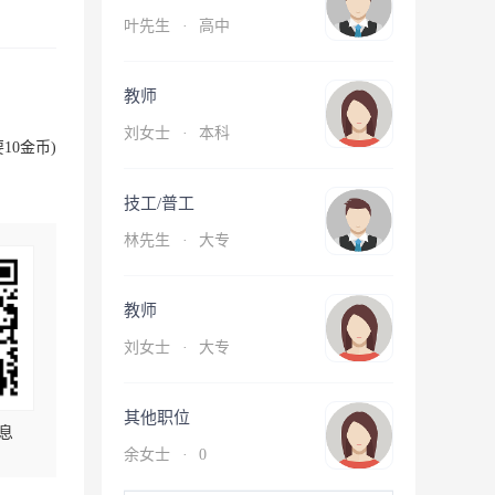
叶先生
·
高中
教师
刘女士
·
本科
10金币)
技工/普工
林先生
·
大专
教师
刘女士
·
大专
其他职位
息
余女士
·
0