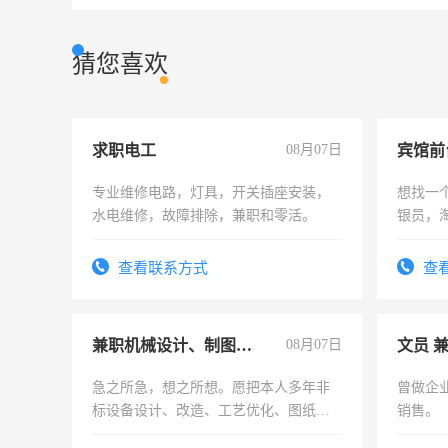
猜您喜欢
求职电工
08月07日
专业维修电路，灯具，开关插座安装，
想找一
水电维修，故障排除，兼职和零活。
银员，
工，麻
号同微
查看联系方式
查
兼职机械设计、制图、设备改造
08月07日
文员 
急之所急，想之所想。愿把本人多年非
曾做企
标设备设计、改造、工艺优化、图纸制
销售。
作和分解的经验与您分享。 真诚合作，