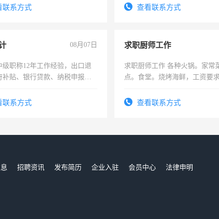
勤快的四五十，每天挣零花钱
看联系方式
查看联系方式
计
08月07日
求职厨师工作
中级职称12年工作经验，出口退
求职厨师工作 各种火锅。家常
府补贴、银行贷款、纳税申报、
点。食堂。烧烤海鲜，工资要求6
公司策划，设建新账，理乱账业
上
务咨询等业务。欲求兼职会计工
看联系方式
查看联系方式
信息
招聘资讯
发布简历
企业入驻
会员中心
法律申明
们