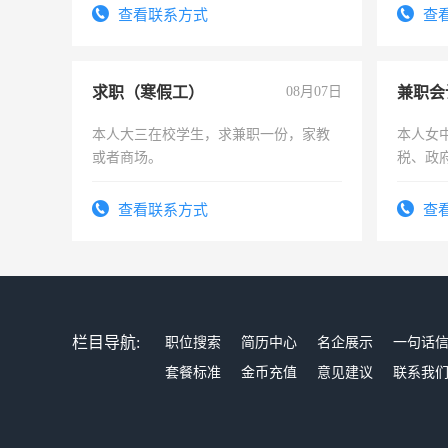
结识有识之士，共享未来。
查看联系方式
查
求职（寒假工）
08月07日
兼职会
本人大三在校学生，求兼职一份，家教
本人女
或者商场。
税、政
为各类
务，财
查看联系方式
查
作
栏目导航:
职位搜索
简历中心
名企展示
一句话
套餐标准
金币充值
意见建议
联系我