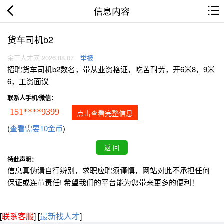
信息内容
货车司机b2
余干人才网 2026.08.07
举报
招聘货车司机b2数名，带从业资格证，吃苦耐劳，开6米8，9米
6，工资面议
联系人手机/微信：
151****9399
点击查看完整信息
(
查看需要10金币
)
特此声明：
信息真伪请自行辨别，求职应聘须谨慎，网站对此不承担任何
保证或连带责任! 希望我们的平台能为您带来更多的便利！
[
联系客服
]
[
最新找人才
]